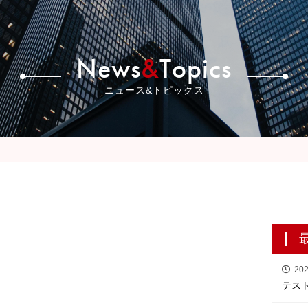
iness
Store
Company
Gallery
Recruit
News
&
Topics
ニュース&トピックス
202
テス